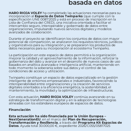
basada en datos
HARO RIOJA VOLEY
ha completado las actuaciones necesarias para su
incorporación al
Espacio de Datos Twinparks
(que cumple con la
especificación UNE 0087:2025 y está en proceso de inscripción en la
Lista de Confianza del CRED), una iniciativa orientada a facilitar el
intercambio seguro, interoperable y gobernado de datos entre
organizaciones, impulsando nuevos servicios digitales y modelos
avanzados de colaboración.
Durante el proyecto se identificaron los conjuntos de datos con mayor
potencial de compartición, se analizaron los requisitos técnicos, jurídicos
y organizativos para su integración y se prepararon los productos de
datos necesarios para su incorporación al ecosistema Twinparks.
La participación en este espacio de datos permitirá a la organización
mejorar la calidad y el aprovechamiento de la información, reforzar la
gobernanza del dato y avanzar en el desarrollo de nuevos casos de uso
basados en analítica avanzada e inteligencia artificial, manteniendo en
todo momento la soberanía sobre sus datos y el control de las
condiciones de acceso y utilización.
Twinparks constituye un espacio de datos especializado en la gestión
inteligente de entornos empresariales e industriales, favoreciendo la
interoperabilidad entre organizaciones y la creación de servicios
digitales orientados a la eficiencia energética, la sostenibilidad, el
mantenimiento, la movilidad y la optimización de infraestructuras.
Con esta actuación,
HARO RIOJA VOLEY
continúa avanzando en su
estrategia de transformación digital y en la adopción de tecnologías
alineadas con los estándares europeos de espacios de datos.
Financiación
Esta actuación ha sido financiada por la Unión Europea –
NextGenerationEU
, en el marco del
Plan de Recuperación,
Transformación y Resiliencia
, a través del
Programa Kit Espacios de
Datos
. Ayuda total 30.000,00 €, expediente 2026/C055/05817025