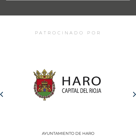
PATROCINADO POR
AYUNTAMIENTO DE HARO
GO