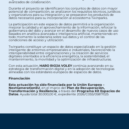
avanzados de colaboración.
Durante el proyecto se identificaron los conjuntos de datos con mayor
potencial de compartición, se analizaron los requisitos técnicos, jurídicos
y organizativos para su integración y se prepararon los productos de
datos necesarios para su incorporación al ecosistema Twinparks.
La participación en este espacio de datos permitirá a la organización
mejorar la calidad y el aprovechamiento de la información, reforzar la
gobernanza del dato y avanzar en el desarrollo de nuevos casos de uso
basados en analítica avanzada e inteligencia artificial, manteniendo en
todo momento la soberanía sobre sus datos y el control de las
condiciones de acceso y utilización.
Twinparks constituye un espacio de datos especializado en la gestión
inteligente de entornos empresariales e industriales, favoreciendo la
interoperabilidad entre organizaciones y la creación de servicios
digitales orientados a la eficiencia energética, la sostenibilidad, el
mantenimiento, la movilidad y la optimización de infraestructuras.
Con esta actuación,
HARO RIOJA VOLEY
continúa avanzando en su
estrategia de transformación digital y en la adopción de tecnologías
alineadas con los estándares europeos de espacios de datos.
Financiación
Esta actuación ha sido financiada por la Unión Europea –
NextGenerationEU
, en el marco del
Plan de Recuperación,
Transformación y Resiliencia
, a través del
Programa Kit Espacios de
Datos
. Ayuda total 30.000,00 €, expediente 2026/C055/05817025