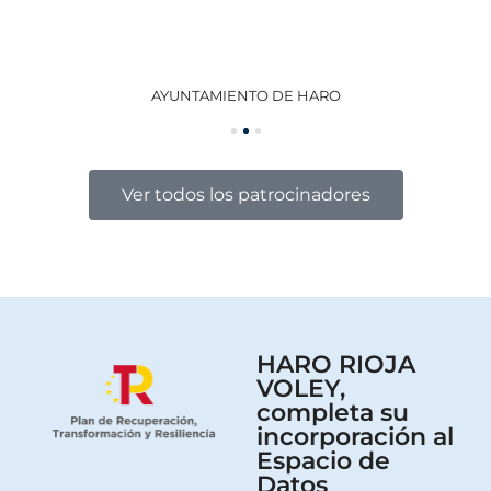
AYUNTAMIENTO DE HARO
GO
Ver todos los patrocinadores
HARO RIOJA
VOLEY,
completa su
incorporación al
Espacio de
Datos