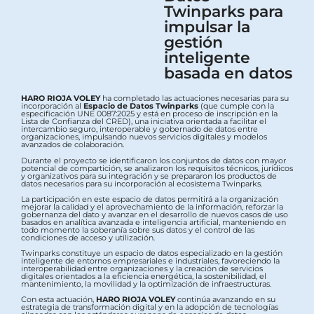
Twinparks para
impulsar la
gestión
inteligente
basada en datos
HARO RIOJA VOLEY
ha completado las actuaciones necesarias para su
incorporación al
Espacio de Datos Twinparks
(que cumple con la
especificación UNE 0087:2025 y está en proceso de inscripción en la
Lista de Confianza del CRED), una iniciativa orientada a facilitar el
intercambio seguro, interoperable y gobernado de datos entre
organizaciones, impulsando nuevos servicios digitales y modelos
avanzados de colaboración.
Durante el proyecto se identificaron los conjuntos de datos con mayor
potencial de compartición, se analizaron los requisitos técnicos, jurídicos
y organizativos para su integración y se prepararon los productos de
datos necesarios para su incorporación al ecosistema Twinparks.
La participación en este espacio de datos permitirá a la organización
mejorar la calidad y el aprovechamiento de la información, reforzar la
gobernanza del dato y avanzar en el desarrollo de nuevos casos de uso
basados en analítica avanzada e inteligencia artificial, manteniendo en
todo momento la soberanía sobre sus datos y el control de las
condiciones de acceso y utilización.
Twinparks constituye un espacio de datos especializado en la gestión
inteligente de entornos empresariales e industriales, favoreciendo la
interoperabilidad entre organizaciones y la creación de servicios
digitales orientados a la eficiencia energética, la sostenibilidad, el
mantenimiento, la movilidad y la optimización de infraestructuras.
Con esta actuación,
HARO RIOJA VOLEY
continúa avanzando en su
estrategia de transformación digital y en la adopción de tecnologías