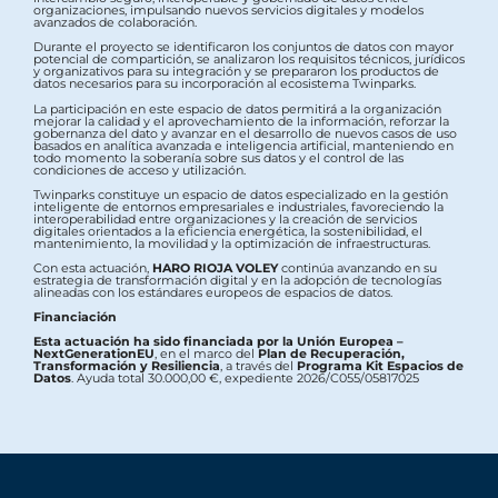
organizaciones, impulsando nuevos servicios digitales y modelos
avanzados de colaboración.
Durante el proyecto se identificaron los conjuntos de datos con mayor
potencial de compartición, se analizaron los requisitos técnicos, jurídicos
y organizativos para su integración y se prepararon los productos de
datos necesarios para su incorporación al ecosistema Twinparks.
La participación en este espacio de datos permitirá a la organización
mejorar la calidad y el aprovechamiento de la información, reforzar la
gobernanza del dato y avanzar en el desarrollo de nuevos casos de uso
basados en analítica avanzada e inteligencia artificial, manteniendo en
todo momento la soberanía sobre sus datos y el control de las
condiciones de acceso y utilización.
Twinparks constituye un espacio de datos especializado en la gestión
inteligente de entornos empresariales e industriales, favoreciendo la
interoperabilidad entre organizaciones y la creación de servicios
digitales orientados a la eficiencia energética, la sostenibilidad, el
mantenimiento, la movilidad y la optimización de infraestructuras.
Con esta actuación,
HARO RIOJA VOLEY
continúa avanzando en su
estrategia de transformación digital y en la adopción de tecnologías
alineadas con los estándares europeos de espacios de datos.
Financiación
Esta actuación ha sido financiada por la Unión Europea –
NextGenerationEU
, en el marco del
Plan de Recuperación,
Transformación y Resiliencia
, a través del
Programa Kit Espacios de
Datos
. Ayuda total 30.000,00 €, expediente 2026/C055/05817025