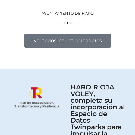
AYUNTAMIENTO DE HARO
GO
Ver todos los patrocinadores
HARO RIOJA
VOLEY,
completa su
incorporación al
Espacio de
Datos
Twinparks para
impulsar la