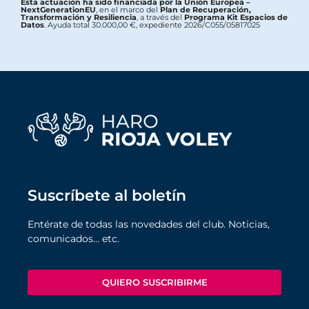
Esta actuación ha sido financiada por la Unión Europea –
NextGenerationEU
, en el marco del
Plan de Recuperación,
Transformación y Resiliencia
, a través del
Programa Kit Espacios de
Datos
. Ayuda total 30.000,00 €, expediente 2026/C055/05817025
Suscríbete al boletín
Entérate de todas las novedades del club. Noticias,
comunicados… etc.
QUIERO SUSCRIBIRME