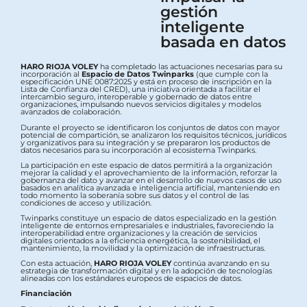
gestión
inteligente
basada en datos
HARO RIOJA VOLEY
ha completado las actuaciones necesarias para su
incorporación al
Espacio de Datos Twinparks
(que cumple con la
especificación UNE 0087:2025 y está en proceso de inscripción en la
Lista de Confianza del CRED), una iniciativa orientada a facilitar el
intercambio seguro, interoperable y gobernado de datos entre
organizaciones, impulsando nuevos servicios digitales y modelos
avanzados de colaboración.
Durante el proyecto se identificaron los conjuntos de datos con mayor
potencial de compartición, se analizaron los requisitos técnicos, jurídicos
y organizativos para su integración y se prepararon los productos de
datos necesarios para su incorporación al ecosistema Twinparks.
La participación en este espacio de datos permitirá a la organización
mejorar la calidad y el aprovechamiento de la información, reforzar la
gobernanza del dato y avanzar en el desarrollo de nuevos casos de uso
basados en analítica avanzada e inteligencia artificial, manteniendo en
todo momento la soberanía sobre sus datos y el control de las
condiciones de acceso y utilización.
Twinparks constituye un espacio de datos especializado en la gestión
inteligente de entornos empresariales e industriales, favoreciendo la
interoperabilidad entre organizaciones y la creación de servicios
digitales orientados a la eficiencia energética, la sostenibilidad, el
mantenimiento, la movilidad y la optimización de infraestructuras.
Con esta actuación,
HARO RIOJA VOLEY
continúa avanzando en su
estrategia de transformación digital y en la adopción de tecnologías
alineadas con los estándares europeos de espacios de datos.
Financiación