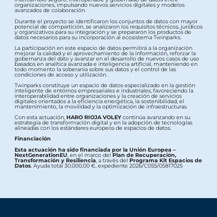
organizaciones, impulsando nuevos servicios digitales y modelos
avanzados de colaboración.
Durante el proyecto se identificaron los conjuntos de datos con mayor
potencial de compartición, se analizaron los requisitos técnicos, jurídicos
y organizativos para su integración y se prepararon los productos de
datos necesarios para su incorporación al ecosistema Twinparks.
La participación en este espacio de datos permitirá a la organización
mejorar la calidad y el aprovechamiento de la información, reforzar la
gobernanza del dato y avanzar en el desarrollo de nuevos casos de uso
basados en analítica avanzada e inteligencia artificial, manteniendo en
todo momento la soberanía sobre sus datos y el control de las
condiciones de acceso y utilización.
Twinparks constituye un espacio de datos especializado en la gestión
inteligente de entornos empresariales e industriales, favoreciendo la
interoperabilidad entre organizaciones y la creación de servicios
digitales orientados a la eficiencia energética, la sostenibilidad, el
mantenimiento, la movilidad y la optimización de infraestructuras.
Con esta actuación,
HARO RIOJA VOLEY
continúa avanzando en su
estrategia de transformación digital y en la adopción de tecnologías
alineadas con los estándares europeos de espacios de datos.
Financiación
Esta actuación ha sido financiada por la Unión Europea –
NextGenerationEU
, en el marco del
Plan de Recuperación,
Transformación y Resiliencia
, a través del
Programa Kit Espacios de
Datos
. Ayuda total 30.000,00 €, expediente 2026/C055/05817025