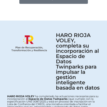
HARO RIOJA
VOLEY,
completa su
incorporación al
Espacio de
Datos
Twinparks para
impulsar la
gestión
inteligente
basada en datos
HARO RIOJA VOLEY
ha completado las actuaciones necesarias para su
incorporación al
Espacio de Datos Twinparks
(que cumple con la
especificación UNE 0087:2025 y está en proceso de inscripción en la
Lista de Confianza del CRED), una iniciativa orientada a facilitar el
intercambio seguro, interoperable y gobernado de datos entre