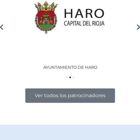
AYUNTAMIENTO DE HARO
GO
Ver todos los patrocinadores