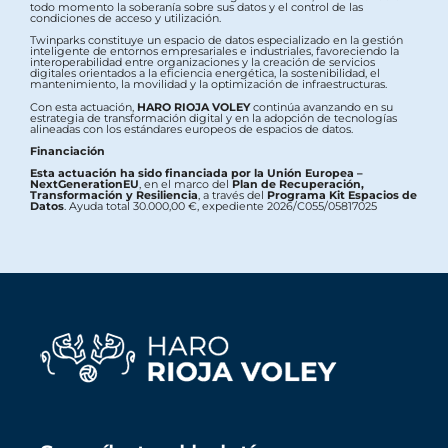
todo momento la soberanía sobre sus datos y el control de las
condiciones de acceso y utilización.
Twinparks constituye un espacio de datos especializado en la gestión
inteligente de entornos empresariales e industriales, favoreciendo la
interoperabilidad entre organizaciones y la creación de servicios
digitales orientados a la eficiencia energética, la sostenibilidad, el
mantenimiento, la movilidad y la optimización de infraestructuras.
Con esta actuación,
HARO RIOJA VOLEY
continúa avanzando en su
estrategia de transformación digital y en la adopción de tecnologías
alineadas con los estándares europeos de espacios de datos.
Financiación
Esta actuación ha sido financiada por la Unión Europea –
NextGenerationEU
, en el marco del
Plan de Recuperación,
Transformación y Resiliencia
, a través del
Programa Kit Espacios de
Datos
. Ayuda total 30.000,00 €, expediente 2026/C055/05817025