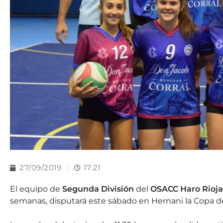
27/09/2019
17:21
El equipo de
Segunda División
del
OSACC Haro Rioja
semanas, disputará este sábado en Hernani la Copa de