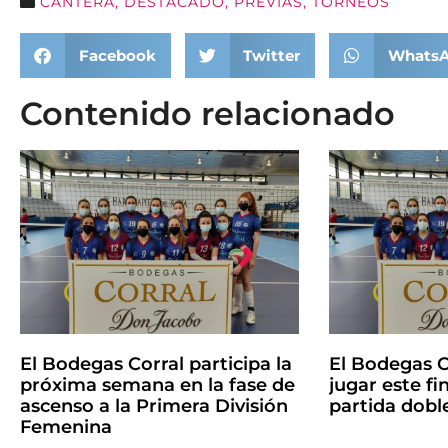
CANTERA
,
DESTACADO
,
PREVIAS
,
TORNEOS
Facebook
Twitter
Whats
Contenido relacionado
El Bodegas Corral participa la
El Bodegas C
próxima semana en la fase de
jugar este f
ascenso a la Primera División
partida dobl
Femenina