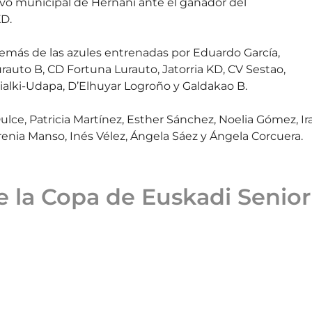
tivo municipal de Hernani ante el ganador del
KD.
demás de las azules entrenadas por Eduardo García,
rauto B, CD Fortuna Lurauto, Jatorria KD, CV Sestao,
ialki-Udapa, D’Elhuyar Logroño y Galdakao B.
ce, Patricia Martínez, Esther Sánchez, Noelia Gómez, Ira
renia Manso, Inés Vélez, Ángela Sáez y Ángela Corcuera.
 la Copa de Euskadi Senior