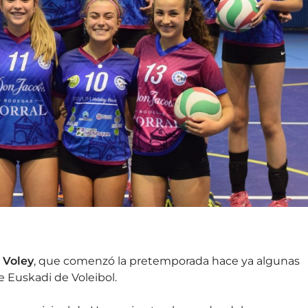
 Voley
, que comenzó la pretemporada hace ya algunas
 Euskadi de Voleibol.