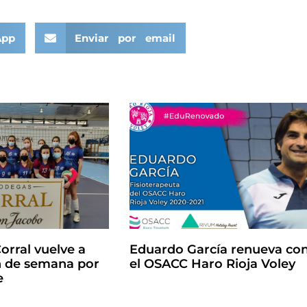
App
Enviar por email
orral vuelve a
Eduardo García renueva co
in de semana por
el OSACC Haro Rioja Voley
e