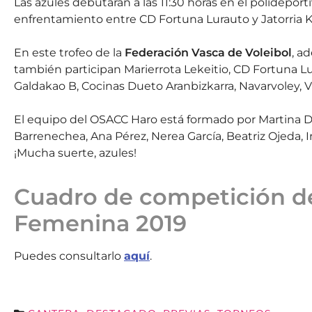
Las azules debutarán a las 11:30 horas en el polidepor
enfrentamiento entre CD Fortuna Lurauto y Jatorria 
En este trofeo de la
Federación Vasca de Voleibol
, a
también participan Marierrota Lekeitio, CD Fortuna Lu
Galdakao B, Cocinas Dueto Aranbizkarra, Navarvoley, V
El equipo del OSACC Haro está formado por Martina Dul
Barrenechea, Ana Pérez, Nerea García, Beatriz Ojeda, I
¡Mucha suerte, azules!
Cuadro de competición de
Femenina 2019
Puedes consultarlo
aquí
.