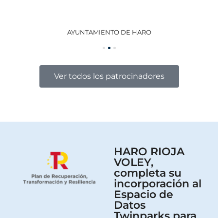
AYUNTAMIENTO DE HARO
GO
Ver todos los patrocinadores
HARO RIOJA
VOLEY,
completa su
incorporación al
Espacio de
Datos
Twinparks para