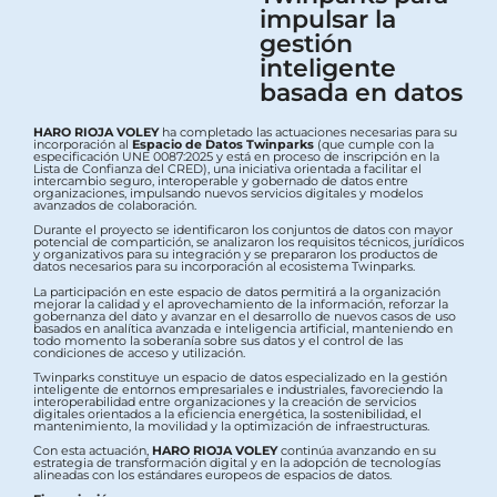
impulsar la
gestión
inteligente
basada en datos
HARO RIOJA VOLEY
ha completado las actuaciones necesarias para su
incorporación al
Espacio de Datos Twinparks
(que cumple con la
especificación UNE 0087:2025 y está en proceso de inscripción en la
Lista de Confianza del CRED), una iniciativa orientada a facilitar el
intercambio seguro, interoperable y gobernado de datos entre
organizaciones, impulsando nuevos servicios digitales y modelos
avanzados de colaboración.
Durante el proyecto se identificaron los conjuntos de datos con mayor
potencial de compartición, se analizaron los requisitos técnicos, jurídicos
y organizativos para su integración y se prepararon los productos de
datos necesarios para su incorporación al ecosistema Twinparks.
La participación en este espacio de datos permitirá a la organización
mejorar la calidad y el aprovechamiento de la información, reforzar la
gobernanza del dato y avanzar en el desarrollo de nuevos casos de uso
basados en analítica avanzada e inteligencia artificial, manteniendo en
todo momento la soberanía sobre sus datos y el control de las
condiciones de acceso y utilización.
Twinparks constituye un espacio de datos especializado en la gestión
inteligente de entornos empresariales e industriales, favoreciendo la
interoperabilidad entre organizaciones y la creación de servicios
digitales orientados a la eficiencia energética, la sostenibilidad, el
mantenimiento, la movilidad y la optimización de infraestructuras.
Con esta actuación,
HARO RIOJA VOLEY
continúa avanzando en su
estrategia de transformación digital y en la adopción de tecnologías
alineadas con los estándares europeos de espacios de datos.