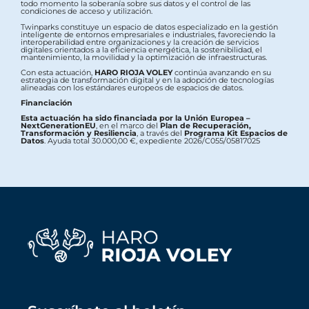
todo momento la soberanía sobre sus datos y el control de las
condiciones de acceso y utilización.
Twinparks constituye un espacio de datos especializado en la gestión
inteligente de entornos empresariales e industriales, favoreciendo la
interoperabilidad entre organizaciones y la creación de servicios
digitales orientados a la eficiencia energética, la sostenibilidad, el
mantenimiento, la movilidad y la optimización de infraestructuras.
Con esta actuación,
HARO RIOJA VOLEY
continúa avanzando en su
estrategia de transformación digital y en la adopción de tecnologías
alineadas con los estándares europeos de espacios de datos.
Financiación
Esta actuación ha sido financiada por la Unión Europea –
NextGenerationEU
, en el marco del
Plan de Recuperación,
Transformación y Resiliencia
, a través del
Programa Kit Espacios de
Datos
. Ayuda total 30.000,00 €, expediente 2026/C055/05817025