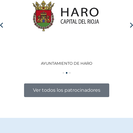
AYUNTAMIENTO DE HARO
GO
Ver todos los patrocinadores