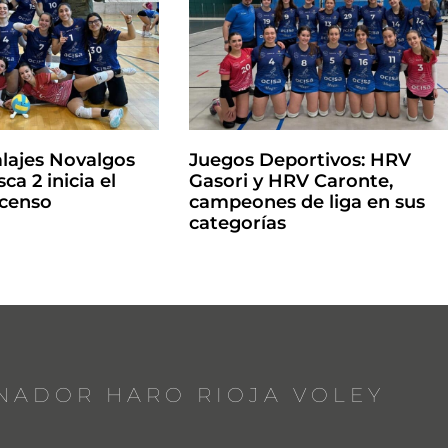
lajes Novalgos
Juegos Deportivos: HRV
ca 2 inicia el
Gasori y HRV Caronte,
scenso
campeones de liga en sus
categorías
NADOR HARO RIOJA VOLEY