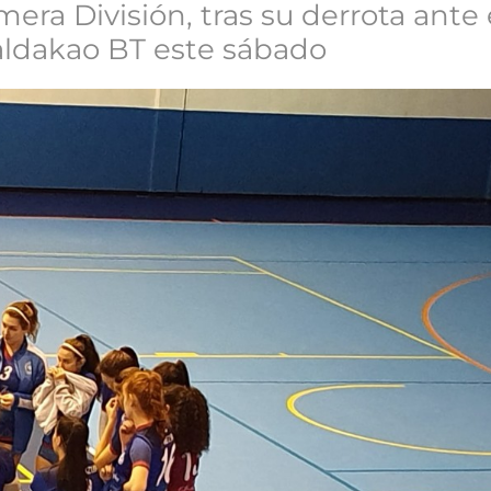
mera División, tras su derrota ante 
Galdakao BT este sábado