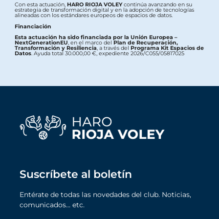
Con esta actuación,
HARO RIOJA VOLEY
continúa avanzando en su
estrategia de transformación digital y en la adopción de tecnologías
alineadas con los estándares europeos de espacios de datos.
Financiación
Esta actuación ha sido financiada por la Unión Europea –
NextGenerationEU
, en el marco del
Plan de Recuperación,
Transformación y Resiliencia
, a través del
Programa Kit Espacios de
Datos
. Ayuda total 30.000,00 €, expediente 2026/C055/05817025
Suscríbete al boletín
Entérate de todas las novedades del club. Noticias,
comunicados… etc.