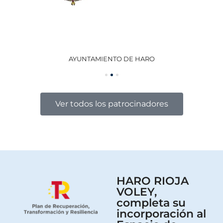
AYUNTAMIENTO DE HARO
GO
Ver todos los patrocinadores
HARO RIOJA
VOLEY,
completa su
incorporación al