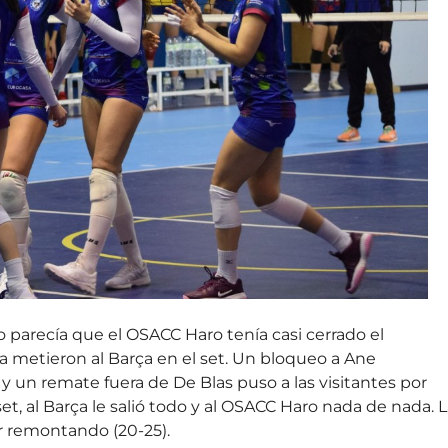
do parecía que el OSACC Haro tenía casi cerrado el
 metieron al Barça en el set. Un bloqueo a Ane
y un remate fuera de De Blas puso a las visitantes por
set, al Barça le salió todo y al OSACC Haro nada de nada. 
ar remontando (20-25).