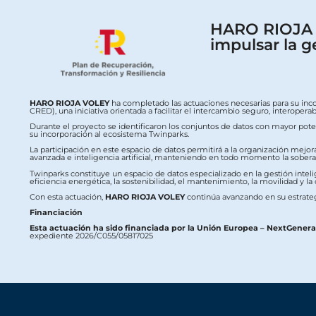
HARO RIOJA V
impulsar la g
HARO RIOJA VOLEY
ha completado las actuaciones necesarias para su inc
CRED), una iniciativa orientada a facilitar el intercambio seguro, interop
Durante el proyecto se identificaron los conjuntos de datos con mayor potenc
su incorporación al ecosistema Twinparks.
La participación en este espacio de datos permitirá a la organización mejor
avanzada e inteligencia artificial, manteniendo en todo momento la soberaní
Twinparks constituye un espacio de datos especializado en la gestión intelig
eficiencia energética, la sostenibilidad, el mantenimiento, la movilidad y la
Con esta actuación,
HARO RIOJA VOLEY
continúa avanzando en su estrateg
Financiación
Esta actuación ha sido financiada por la Unión Europea – NextGener
expediente 2026/C055/05817025