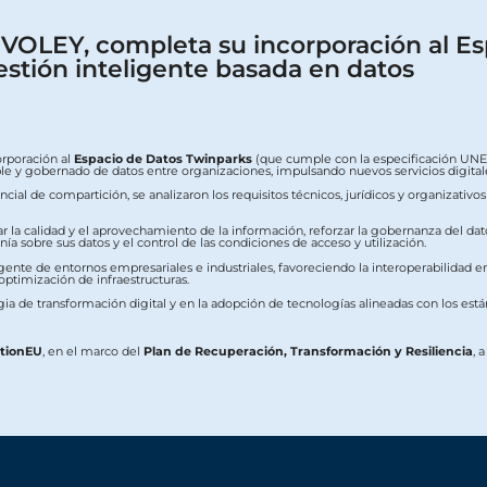
OLEY, completa su incorporación al Es
estión inteligente basada en datos
orporación al
Espacio de Datos Twinparks
(que cumple con la especificación UNE 0
erable y gobernado de datos entre organizaciones, impulsando nuevos servicios digit
ial de compartición, se analizaron los requisitos técnicos, jurídicos y organizativo
ar la calidad y el aprovechamiento de la información, reforzar la gobernanza del dat
a sobre sus datos y el control de las condiciones de acceso y utilización.
ente de entornos empresariales e industriales, favoreciendo la interoperabilidad ent
 optimización de infraestructuras.
ia de transformación digital y en la adopción de tecnologías alineadas con los est
ationEU
, en el marco del
Plan de Recuperación, Transformación y Resiliencia
, 