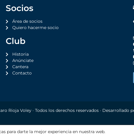
Socios
Área de socios
Quiero hacerme socio
Club
Historia
Anúnciate
Cantera
Contacto
aro Rioja Voley
· Todos los derechos reservados · Desarrollado 
AL
POLÍTICA DE PRIVACIDAD
POLÍTICA DE COOKIES
AJUSTES C
cas para darte la mejor experiencia en nuestra web.