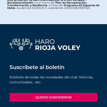
Esta actuación ha sido financiada por la Unión Europea –
NextGenerationEU
, en el marco del
Plan de Recuperación,
Transformación y Resiliencia
, a través del
Programa Kit Espacios de
Datos
. Ayuda total 30.000,00 €, expediente 2026/C055/05817025
Suscríbete al boletín
Entérate de todas las novedades del club. Noticias,
comunicados… etc.
QUIERO SUSCRIBIRME