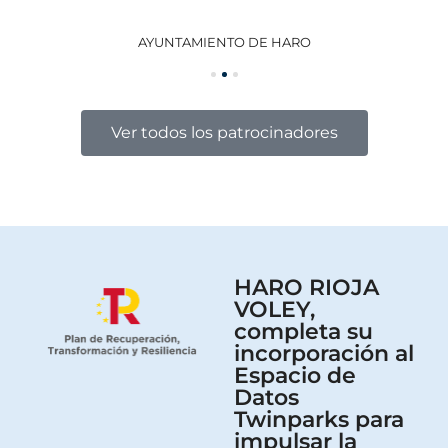
AYUNTAMIENTO DE HARO
GO
Ver todos los patrocinadores
HARO RIOJA
VOLEY,
completa su
incorporación al
Espacio de
Datos
Twinparks para
impulsar la