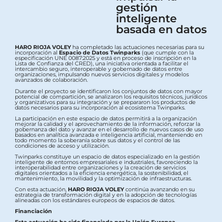
gestión
inteligente
basada en datos
HARO RIOJA VOLEY
ha completado las actuaciones necesarias para su
incorporación al
Espacio de Datos Twinparks
(que cumple con la
especificación UNE 0087:2025 y está en proceso de inscripción en la
Lista de Confianza del CRED), una iniciativa orientada a facilitar el
intercambio seguro, interoperable y gobernado de datos entre
organizaciones, impulsando nuevos servicios digitales y modelos
avanzados de colaboración.
Durante el proyecto se identificaron los conjuntos de datos con mayor
potencial de compartición, se analizaron los requisitos técnicos, jurídicos
y organizativos para su integración y se prepararon los productos de
datos necesarios para su incorporación al ecosistema Twinparks.
La participación en este espacio de datos permitirá a la organización
mejorar la calidad y el aprovechamiento de la información, reforzar la
gobernanza del dato y avanzar en el desarrollo de nuevos casos de uso
basados en analítica avanzada e inteligencia artificial, manteniendo en
todo momento la soberanía sobre sus datos y el control de las
condiciones de acceso y utilización.
Twinparks constituye un espacio de datos especializado en la gestión
inteligente de entornos empresariales e industriales, favoreciendo la
interoperabilidad entre organizaciones y la creación de servicios
digitales orientados a la eficiencia energética, la sostenibilidad, el
mantenimiento, la movilidad y la optimización de infraestructuras.
Con esta actuación,
HARO RIOJA VOLEY
continúa avanzando en su
estrategia de transformación digital y en la adopción de tecnologías
alineadas con los estándares europeos de espacios de datos.
Financiación