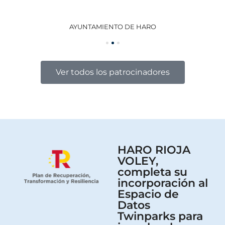
AYUNTAMIENTO DE HARO
GO
Ver todos los patrocinadores
HARO RIOJA
VOLEY,
completa su
incorporación al
Espacio de
Datos
Twinparks para