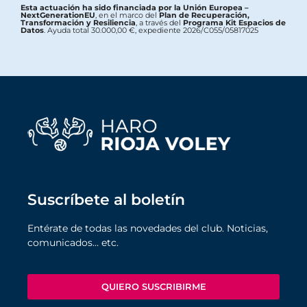
Esta actuación ha sido financiada por la Unión Europea –
NextGenerationEU
, en el marco del
Plan de Recuperación,
Transformación y Resiliencia
, a través del
Programa Kit Espacios de
Datos
. Ayuda total 30.000,00 €, expediente 2026/C055/05817025
Suscríbete al boletín
Entérate de todas las novedades del club. Noticias,
comunicados… etc.
QUIERO SUSCRIBIRME