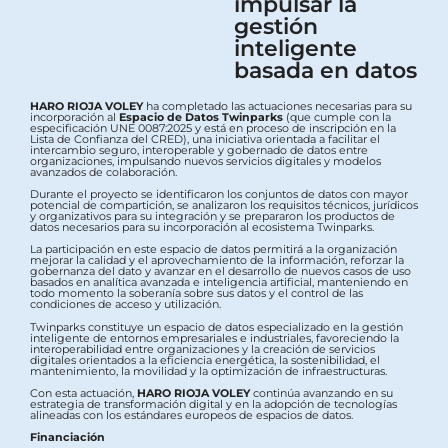
impulsar la
gestión
inteligente
basada en datos
HARO RIOJA VOLEY
ha completado las actuaciones necesarias para su
incorporación al
Espacio de Datos Twinparks
(que cumple con la
especificación UNE 0087:2025 y está en proceso de inscripción en la
Lista de Confianza del CRED), una iniciativa orientada a facilitar el
intercambio seguro, interoperable y gobernado de datos entre
organizaciones, impulsando nuevos servicios digitales y modelos
avanzados de colaboración.
Durante el proyecto se identificaron los conjuntos de datos con mayor
potencial de compartición, se analizaron los requisitos técnicos, jurídicos
y organizativos para su integración y se prepararon los productos de
datos necesarios para su incorporación al ecosistema Twinparks.
La participación en este espacio de datos permitirá a la organización
mejorar la calidad y el aprovechamiento de la información, reforzar la
gobernanza del dato y avanzar en el desarrollo de nuevos casos de uso
basados en analítica avanzada e inteligencia artificial, manteniendo en
todo momento la soberanía sobre sus datos y el control de las
condiciones de acceso y utilización.
Twinparks constituye un espacio de datos especializado en la gestión
inteligente de entornos empresariales e industriales, favoreciendo la
interoperabilidad entre organizaciones y la creación de servicios
digitales orientados a la eficiencia energética, la sostenibilidad, el
mantenimiento, la movilidad y la optimización de infraestructuras.
Con esta actuación,
HARO RIOJA VOLEY
continúa avanzando en su
estrategia de transformación digital y en la adopción de tecnologías
alineadas con los estándares europeos de espacios de datos.
Financiación