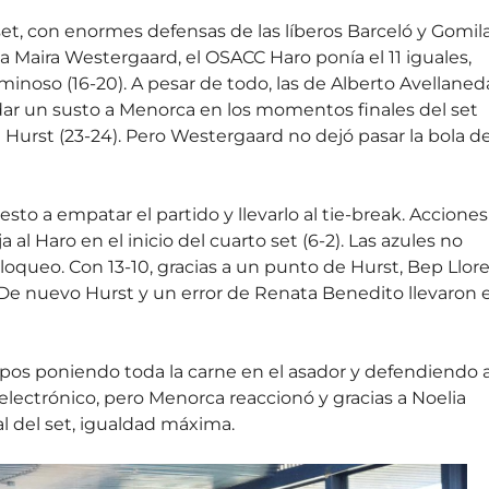
set, con enormes defensas de las líberos Barceló y Gomila
Maira Westergaard, el OSACC Haro ponía el 11 iguales,
inoso (16-20). A pesar de todo, las de Alberto Avellaned
e dar un susto a Menorca en los momentos finales del set
a Hurst (23-24). Pero Westergaard no dejó pasar la bola d
esto a empatar el partido y llevarlo al tie-break. Acciones
al Haro en el inicio del cuarto set (6-2). Las azules no
bloqueo. Con 13-10, gracias a un punto de Hurst, Bep Llor
. De nuevo Hurst y un error de Renata Benedito llevaron e
ipos poniendo toda la carne en el asador y defendiendo 
 electrónico, pero Menorca reaccionó y gracias a Noelia
al del set, igualdad máxima.