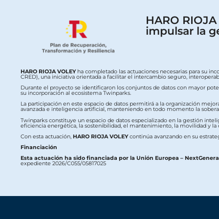
HARO RIOJA V
impulsar la g
HARO RIOJA VOLEY
ha completado las actuaciones necesarias para su inc
CRED), una iniciativa orientada a facilitar el intercambio seguro, interop
Durante el proyecto se identificaron los conjuntos de datos con mayor potenc
su incorporación al ecosistema Twinparks.
La participación en este espacio de datos permitirá a la organización mejor
avanzada e inteligencia artificial, manteniendo en todo momento la soberaní
Twinparks constituye un espacio de datos especializado en la gestión intelig
eficiencia energética, la sostenibilidad, el mantenimiento, la movilidad y la
Con esta actuación,
HARO RIOJA VOLEY
continúa avanzando en su estrateg
Financiación
Esta actuación ha sido financiada por la Unión Europea – NextGener
expediente 2026/C055/05817025