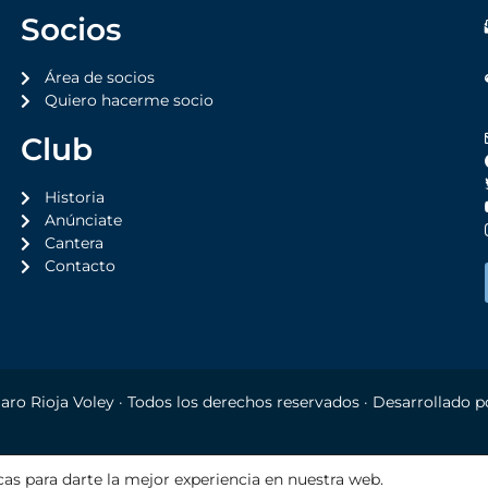
Socios
Área de socios
Quiero hacerme socio
Club
Historia
Anúnciate
Cantera
Contacto
aro Rioja Voley
· Todos los derechos reservados · Desarrollado 
AL
POLÍTICA DE PRIVACIDAD
POLÍTICA DE COOKIES
AJUSTES C
cas para darte la mejor experiencia en nuestra web.