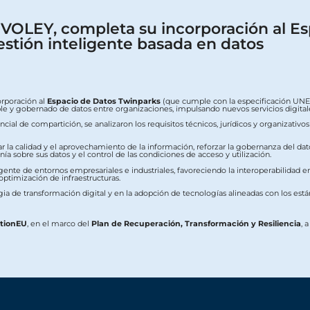
OLEY, completa su incorporación al Es
estión inteligente basada en datos
orporación al
Espacio de Datos Twinparks
(que cumple con la especificación UNE 0
erable y gobernado de datos entre organizaciones, impulsando nuevos servicios digit
ial de compartición, se analizaron los requisitos técnicos, jurídicos y organizativo
ar la calidad y el aprovechamiento de la información, reforzar la gobernanza del dat
a sobre sus datos y el control de las condiciones de acceso y utilización.
ente de entornos empresariales e industriales, favoreciendo la interoperabilidad ent
 optimización de infraestructuras.
ia de transformación digital y en la adopción de tecnologías alineadas con los est
ationEU
, en el marco del
Plan de Recuperación, Transformación y Resiliencia
, 