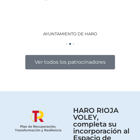
AYUNTAMIENTO DE HARO
GO
Ver todos los patrocinadores
HARO RIOJA
VOLEY,
completa su
incorporación al
Espacio de