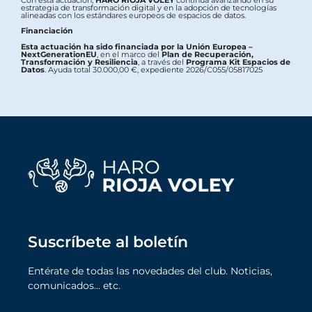
Con esta actuación,
HARO RIOJA VOLEY
continúa avanzando en su
estrategia de transformación digital y en la adopción de tecnologías
alineadas con los estándares europeos de espacios de datos.
Financiación
Esta actuación ha sido financiada por la Unión Europea –
NextGenerationEU
, en el marco del
Plan de Recuperación,
Transformación y Resiliencia
, a través del
Programa Kit Espacios de
Datos
. Ayuda total 30.000,00 €, expediente 2026/C055/05817025
Suscríbete al boletín
Entérate de todas las novedades del club. Noticias,
comunicados… etc.