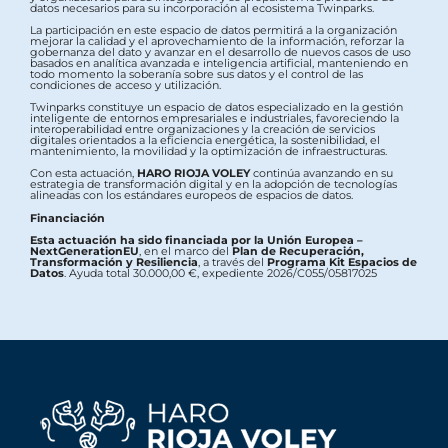
datos necesarios para su incorporación al ecosistema Twinparks.
La participación en este espacio de datos permitirá a la organización
mejorar la calidad y el aprovechamiento de la información, reforzar la
gobernanza del dato y avanzar en el desarrollo de nuevos casos de uso
basados en analítica avanzada e inteligencia artificial, manteniendo en
todo momento la soberanía sobre sus datos y el control de las
condiciones de acceso y utilización.
Twinparks constituye un espacio de datos especializado en la gestión
inteligente de entornos empresariales e industriales, favoreciendo la
interoperabilidad entre organizaciones y la creación de servicios
digitales orientados a la eficiencia energética, la sostenibilidad, el
mantenimiento, la movilidad y la optimización de infraestructuras.
Con esta actuación,
HARO RIOJA VOLEY
continúa avanzando en su
estrategia de transformación digital y en la adopción de tecnologías
alineadas con los estándares europeos de espacios de datos.
Financiación
Esta actuación ha sido financiada por la Unión Europea –
NextGenerationEU
, en el marco del
Plan de Recuperación,
Transformación y Resiliencia
, a través del
Programa Kit Espacios de
Datos
. Ayuda total 30.000,00 €, expediente 2026/C055/05817025