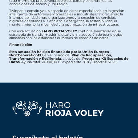
todo momento la soberanía sobre sus datos y el control de las
condiciones de acceso y utilización.
Twinparks constituye un espacio de datos especializado en la gestión
inteligente de entornos empresariales e industriales, favoreciendo la
interoperabilidad entre organizaciones y la creación de servicios
digitales orientados a la eficiencia energética, la sostenibilidad, el
mantenimiento, la movilidad y la optimización de infraestructuras.
Con esta actuación,
HARO RIOJA VOLEY
continúa avanzando en su
estrategia de transformación digital y en la adopción de tecnologías
alineadas con los estándares europeos de espacios de datos.
Financiación
Esta actuación ha sido financiada por la Unión Europea –
NextGenerationEU
, en el marco del
Plan de Recuperación,
Transformación y Resiliencia
, a través del
Programa Kit Espacios de
Datos
. Ayuda total 30.000,00 €, expediente 2026/C055/05817025