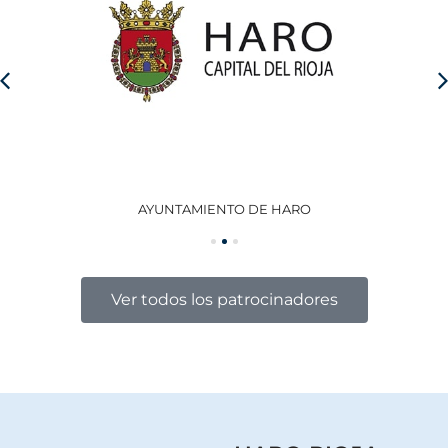
AYUNTAMIENTO DE HARO
GO
Ver todos los patrocinadores