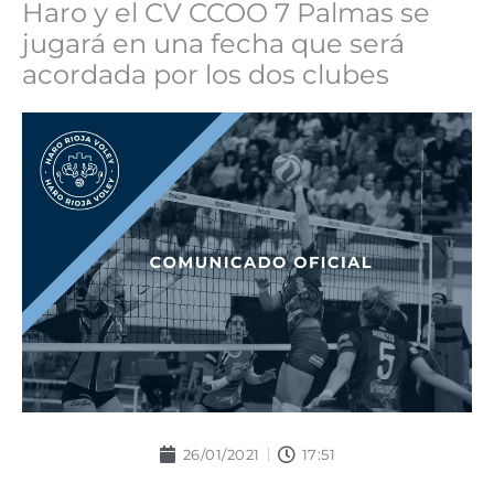
Haro y el CV CCOO 7 Palmas se
jugará en una fecha que será
acordada por los dos clubes
26/01/2021
17:51