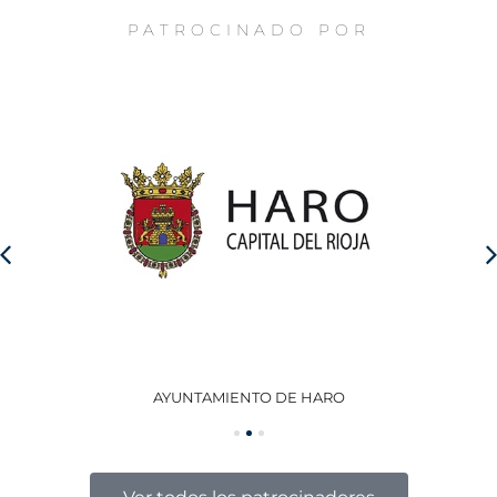
PATROCINADO POR
AYUNTAMIENTO DE HARO
GO