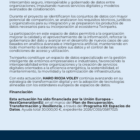
intercambio seguro, interoperable y gobernado de datos entre
organizaciones, impulsando nuevos servicios digitales y modelos
avanzados de colaboración.
Durante el proyecto se identificaron los conjuntos de datos con mayor
potencial de compartición, se analizaron los requisitos técnicos, jurídicos
y organizativos para su integración y se prepararon los productos de
datos necesarios para su incorporación al ecosistema Twinparks.
La participación en este espacio de datos permitirá a la organización
mejorar la calidad y el aprovechamiento de la información, reforzar la
gobernanza del dato y avanzar en el desarrollo de nuevos casos de uso
basados en analítica avanzada e inteligencia artificial, manteniendo en
todo momento la soberanía sobre sus datos y el control de las
condiciones de acceso y utilización.
Twinparks constituye un espacio de datos especializado en la gestión
inteligente de entornos empresariales e industriales, favoreciendo la
interoperabilidad entre organizaciones y la creación de servicios
digitales orientados a la eficiencia energética, la sostenibilidad, el
mantenimiento, la movilidad y la optimización de infraestructuras.
Con esta actuación,
HARO RIOJA VOLEY
continúa avanzando en su
estrategia de transformación digital y en la adopción de tecnologías
alineadas con los estándares europeos de espacios de datos.
Financiación
Esta actuación ha sido financiada por la Unión Europea –
NextGenerationEU
, en el marco del
Plan de Recuperación,
Transformación y Resiliencia
, a través del
Programa Kit Espacios de
Datos
. Ayuda total 30.000,00 €, expediente 2026/C055/05817025