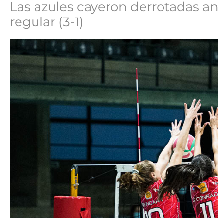
Las azules cayeron derrotadas a
regular (3-1)