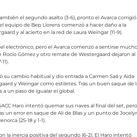
ién el segundo asalto (3-6), pronto el Avarca corrigió
, el equipo de Bep Llorens comenzó a hacer daño a la
aard y al acierto en la red de Laura Weingar (11-9).
l electrónico, pero el Avarca comenzó a sentirse much
e Rocío Gómez y otro remate de Westergaard dejaron al
11).
izó su cambio habitual y dio entrada a Carmen Saá y Aida
rgaard y Weingar como estiletes. Tras un buen saque de l
s a un paso de igualar el global.
SACC Haro intentó quemar sus naves al final del set, per
ras un error en saque de Ali de Blas y un punto de Jocely
norca (25-18 y 1-1).
on la inercia positiva del segundo (6-2). El Haro intentó