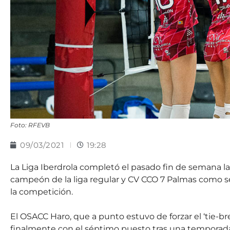
Foto: RFEVB
09/03/2021
19:28
La Liga Iberdrola completó el pasado fin de semana l
campeón de la liga regular y CV CCO 7 Palmas como s
la competición.
El OSACC Haro, que a punto estuvo de forzar el ‘tie-b
finalmente con el séptimo puesto tras una temporada