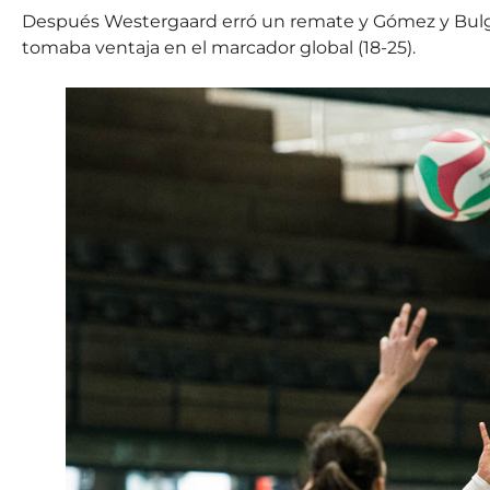
Después Westergaard erró un remate y Gómez y Bulga
tomaba ventaja en el marcador global (18-25).