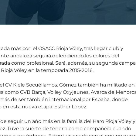
da más con el OSACC Rioja Vóley, tras llegar club y
cante andaluza seguirá defendiendo los colores del
porada como profesional. Será, además, su segunda camp
o Rioja Vóley en la temporada 2015-2016.
el CV Kiele Socuéllamos. Gómez también ha militado en
belga como CVB Barça, Volley Oxyjeunes, Avarca de Menorca
emás de ser también internacional por España, donde
ro en esta nueva etapa: Esther López.
e seguir un año más en la familia del Haro Rioja Vóley y
ópez. Tuve la suerte de tenerla como compañera cuando
rme a sus órdenes. Estoy ilusionada con el equipo que 