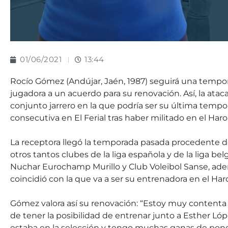
01/06/2021
13:44
Rocío Gómez (Andújar, Jaén, 1987) seguirá una tempora
jugadora a un acuerdo para su renovación. Así, la ata
conjunto jarrero en la que podría ser su última tem
consecutiva en El Ferial tras haber militado en el Har
La receptora llegó la temporada pasada procedente d
otros tantos clubes de la liga española y de la liga 
Nuchar Eurochamp Murillo y Club Voleibol Sanse, ad
coincidió con la que va a ser su entrenadora en el Ha
Gómez valora así su renovación: “Estoy muy contenta d
de tener la posibilidad de entrenar junto a Esther L
estaba en la selección y tengo muchas ganas de pone