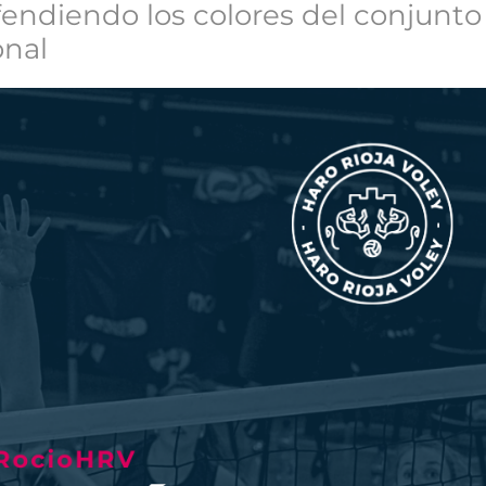
endiendo los colores del conjunto j
onal