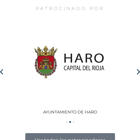
PATROCINADO POR
AYUNTAMIENTO DE HARO
GO