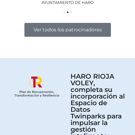
AYUNTAMIENTO DE HARO
GO
Ver todos los patrocinadores
HARO RIOJA
VOLEY,
completa su
incorporación al
Espacio de
Datos
Twinparks para
impulsar la
gestión