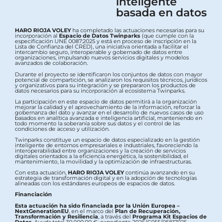
inteligente
basada en datos
HARO RIOJA VOLEY
ha completado las actuaciones necesarias para su
incorporación al
Espacio de Datos Twinparks
(que cumple con la
especificación UNE 0087:2025 y está en proceso de inscripción en la
Lista de Confianza del CRED), una iniciativa orientada a facilitar el
intercambio seguro, interoperable y gobernado de datos entre
organizaciones, impulsando nuevos servicios digitales y modelos
avanzados de colaboración.
Durante el proyecto se identificaron los conjuntos de datos con mayor
potencial de compartición, se analizaron los requisitos técnicos, jurídicos
y organizativos para su integración y se prepararon los productos de
datos necesarios para su incorporación al ecosistema Twinparks.
La participación en este espacio de datos permitirá a la organización
mejorar la calidad y el aprovechamiento de la información, reforzar la
gobernanza del dato y avanzar en el desarrollo de nuevos casos de uso
basados en analítica avanzada e inteligencia artificial, manteniendo en
todo momento la soberanía sobre sus datos y el control de las
condiciones de acceso y utilización.
Twinparks constituye un espacio de datos especializado en la gestión
inteligente de entornos empresariales e industriales, favoreciendo la
interoperabilidad entre organizaciones y la creación de servicios
digitales orientados a la eficiencia energética, la sostenibilidad, el
mantenimiento, la movilidad y la optimización de infraestructuras.
Con esta actuación,
HARO RIOJA VOLEY
continúa avanzando en su
estrategia de transformación digital y en la adopción de tecnologías
alineadas con los estándares europeos de espacios de datos.
Financiación
Esta actuación ha sido financiada por la Unión Europea –
NextGenerationEU
, en el marco del
Plan de Recuperación,
Transformación y Resiliencia
, a través del
Programa Kit Espacios de
Datos
. Ayuda total 30.000,00 €, expediente 2026/C055/05817025