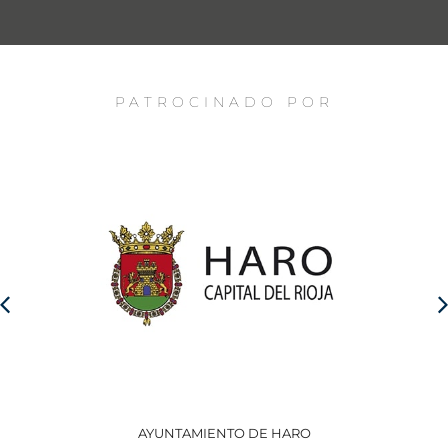
PATROCINADO POR
AYUNTAMIENTO DE HARO
GO