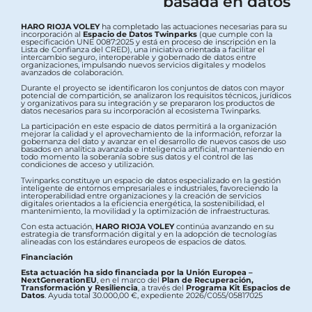
basada en datos
HARO RIOJA VOLEY
ha completado las actuaciones necesarias para su
incorporación al
Espacio de Datos Twinparks
(que cumple con la
especificación UNE 0087:2025 y está en proceso de inscripción en la
Lista de Confianza del CRED), una iniciativa orientada a facilitar el
intercambio seguro, interoperable y gobernado de datos entre
organizaciones, impulsando nuevos servicios digitales y modelos
avanzados de colaboración.
Durante el proyecto se identificaron los conjuntos de datos con mayor
potencial de compartición, se analizaron los requisitos técnicos, jurídicos
y organizativos para su integración y se prepararon los productos de
datos necesarios para su incorporación al ecosistema Twinparks.
La participación en este espacio de datos permitirá a la organización
mejorar la calidad y el aprovechamiento de la información, reforzar la
gobernanza del dato y avanzar en el desarrollo de nuevos casos de uso
basados en analítica avanzada e inteligencia artificial, manteniendo en
todo momento la soberanía sobre sus datos y el control de las
condiciones de acceso y utilización.
Twinparks constituye un espacio de datos especializado en la gestión
inteligente de entornos empresariales e industriales, favoreciendo la
interoperabilidad entre organizaciones y la creación de servicios
digitales orientados a la eficiencia energética, la sostenibilidad, el
mantenimiento, la movilidad y la optimización de infraestructuras.
Con esta actuación,
HARO RIOJA VOLEY
continúa avanzando en su
estrategia de transformación digital y en la adopción de tecnologías
alineadas con los estándares europeos de espacios de datos.
Financiación
Esta actuación ha sido financiada por la Unión Europea –
NextGenerationEU
, en el marco del
Plan de Recuperación,
Transformación y Resiliencia
, a través del
Programa Kit Espacios de
Datos
. Ayuda total 30.000,00 €, expediente 2026/C055/05817025