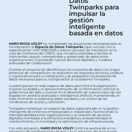
Datos
Twinparks para
impulsar la
gestión
inteligente
basada en datos
HARO RIOJA VOLEY
ha completado las actuaciones necesarias para su
incorporación al
Espacio de Datos Twinparks
(que cumple con la
especificación UNE 0087:2025 y está en proceso de inscripción en la
Lista de Confianza del CRED), una iniciativa orientada a facilitar el
intercambio seguro, interoperable y gobernado de datos entre
organizaciones, impulsando nuevos servicios digitales y modelos
avanzados de colaboración.
Durante el proyecto se identificaron los conjuntos de datos con mayor
potencial de compartición, se analizaron los requisitos técnicos, jurídicos
y organizativos para su integración y se prepararon los productos de
datos necesarios para su incorporación al ecosistema Twinparks.
La participación en este espacio de datos permitirá a la organización
mejorar la calidad y el aprovechamiento de la información, reforzar la
gobernanza del dato y avanzar en el desarrollo de nuevos casos de uso
basados en analítica avanzada e inteligencia artificial, manteniendo en
todo momento la soberanía sobre sus datos y el control de las
condiciones de acceso y utilización.
Twinparks constituye un espacio de datos especializado en la gestión
inteligente de entornos empresariales e industriales, favoreciendo la
interoperabilidad entre organizaciones y la creación de servicios
digitales orientados a la eficiencia energética, la sostenibilidad, el
mantenimiento, la movilidad y la optimización de infraestructuras.
Con esta actuación,
HARO RIOJA VOLEY
continúa avanzando en su
estrategia de transformación digital y en la adopción de tecnologías