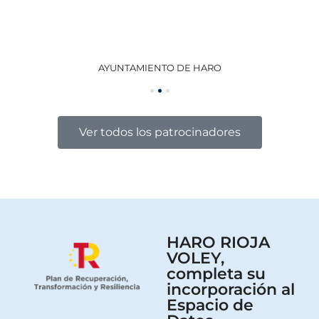
AYUNTAMIENTO DE HARO
GO
Ver todos los patrocinadores
HARO RIOJA
VOLEY,
completa su
incorporación al
Espacio de