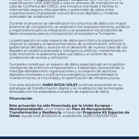
especificación UNE 0087:2025 y está en proceso de inscripción en la
Lista de Confianza del CRED), una iniciativa orientada a facilitar el
intercambio seguro, interoperable y gobernado de datos entre
organizaciones, impulsando nuevos servicios digitales y modelos
avanzados de colaboración.
Durante el proyecto se identificaron los conjuntos de datos con mayor
potencial de compartición, se analizaron los requisitos técnicos, jurídicos
y organizativos para su integración y se prepararon los productos de
datos necesarios para su incorporación al ecosistema Twinparks.
La participación en este espacio de datos permitirá a la organización
mejorar la calidad y el aprovechamiento de la información, reforzar la
gobernanza del dato y avanzar en el desarrollo de nuevos casos de uso
basados en analítica avanzada e inteligencia artificial, manteniendo en
todo momento la soberanía sobre sus datos y el control de las
condiciones de acceso y utilización.
Twinparks constituye un espacio de datos especializado en la gestión
inteligente de entornos empresariales e industriales, favoreciendo la
interoperabilidad entre organizaciones y la creación de servicios
digitales orientados a la eficiencia energética, la sostenibilidad, el
mantenimiento, la movilidad y la optimización de infraestructuras.
Con esta actuación,
HARO RIOJA VOLEY
continúa avanzando en su
estrategia de transformación digital y en la adopción de tecnologías
alineadas con los estándares europeos de espacios de datos.
Financiación
Esta actuación ha sido financiada por la Unión Europea –
NextGenerationEU
, en el marco del
Plan de Recuperación,
Transformación y Resiliencia
, a través del
Programa Kit Espacios de
Datos
. Ayuda total 30.000,00 €, expediente 2026/C055/05817025