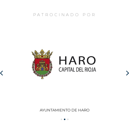
PATROCINADO POR
AYUNTAMIENTO DE HARO
GO