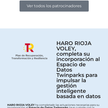
Ver todos los patrocinadores
HARO RIOJA
VOLEY,
completa su
incorporación al
Espacio de
Datos
Twinparks para
impulsar la
gestión
inteligente
basada en datos
HARO RIOJA VOLEY
ha completado las actuaciones necesarias para su
incorporación al
Espacio de Datos Twinparks
(que cumple con la