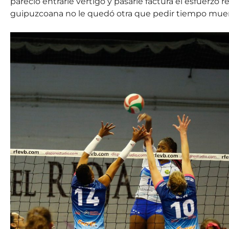
pareció entrarle vértigo y pasarle factura el esfuerzo r
guipuzcoana no le quedó otra que pedir tiempo muert