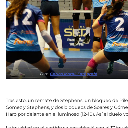
Foto:
Carlos Moral, Fotógrafo
Tras esto, un remate de Stephens, un bloqueo de Ril
Gómez y Stephens, y dos bloqueos de Soares y Gómez, 
Haro por delante en el luminoso (12-10). Así el duelo v
La igualdad en el partido se restableció con el 17 igu