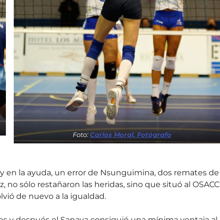
Foto:
Carlos Moral, Fotógrafo
ey en la ayuda, un error de Nsunguimina, dos remates de
no sólo restañaron las heridas, sino que situó al OSACC
olvió de nuevo a la igualdad.
ales y después el Sanaya consiguió una mínima ventaja al