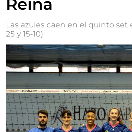
Reina
Las azules caen en el quinto set e
25 y 15-10)