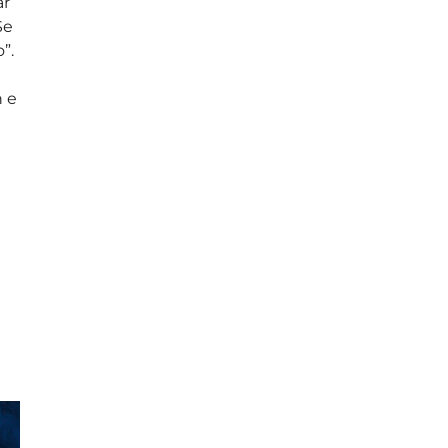
ar
Se
”.
n e