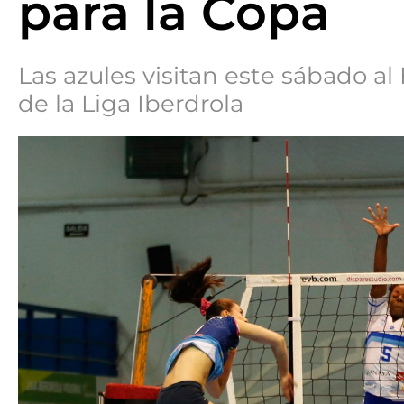
para la Copa
Las azules visitan este sábado al
de la Liga Iberdrola