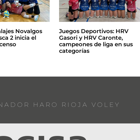
lajes Novalgos
Juegos Deportivos: HRV
ca 2 inicia el
Gasori y HRV Caronte,
scenso
campeones de liga en sus
categorías
NADOR HARO RIOJA VOLEY