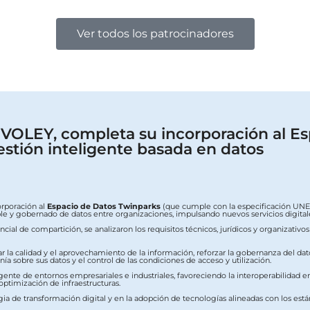
Ver todos los patrocinadores
OLEY, completa su incorporación al Es
estión inteligente basada en datos
orporación al
Espacio de Datos Twinparks
(que cumple con la especificación UNE 0
erable y gobernado de datos entre organizaciones, impulsando nuevos servicios digit
ial de compartición, se analizaron los requisitos técnicos, jurídicos y organizativo
ar la calidad y el aprovechamiento de la información, reforzar la gobernanza del dat
a sobre sus datos y el control de las condiciones de acceso y utilización.
ente de entornos empresariales e industriales, favoreciendo la interoperabilidad ent
 optimización de infraestructuras.
ia de transformación digital y en la adopción de tecnologías alineadas con los est