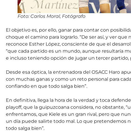
Foto: Carlos Moral, Fotógrafo
El objetivo es, por ello, ganar para contar con posibi
choque el camino para lograrlo. “De ser así, y ver que n
reconoce Esther López, consciente de que el desarroll
“que cada partido es un mundo, aunque resultaría much
e incluso teniendo opción de jugar un tercer partido,
Desde esa óptica, la entrenadora del OSACC Haro apue
con muchas ganas y como un reto personal para cada
confiando en que todo salga bien”.
En definitiva, llega la hora de la verdad y toca defen
playoff, que la guipuzcoana considera, no obstante, “
enfrentamos, que Kiele es un gran rival, pero que nu
un día puede salirte todo mal. Lo que pretendemos noso
todo salga bien”.