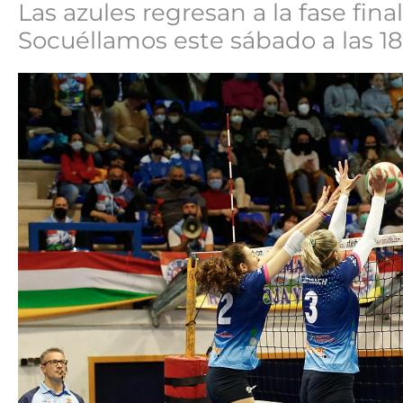
Las azules regresan a la fase fina
Socuéllamos este sábado a las 18