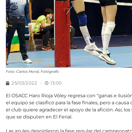
Foto: Carlos Moral, Fotógrafo
25/03/2022
13:00
El OSACC Haro Rioja Vóley regresa con “ganas e ilusión” 
el equipo se clasificó para la fase finales, pero a causa
el club quiere agradecer el apoyo de la afición. Así, los
que se disputen en El Ferial.
Las azules despidieron la fase regular del campeonato