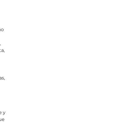
mo
,
a,
as,
e y
que