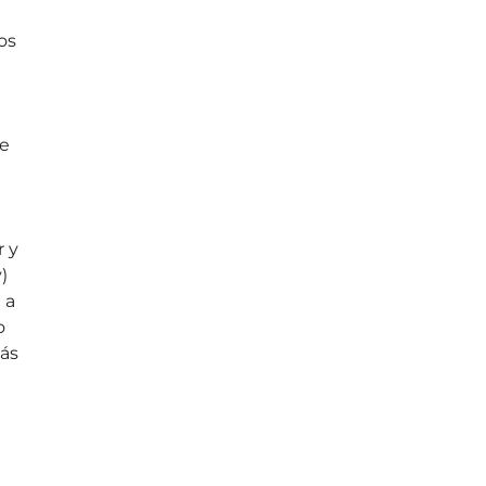
os
ue
r y
)
 a
o
más