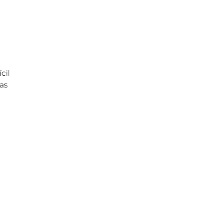
a
cil
as