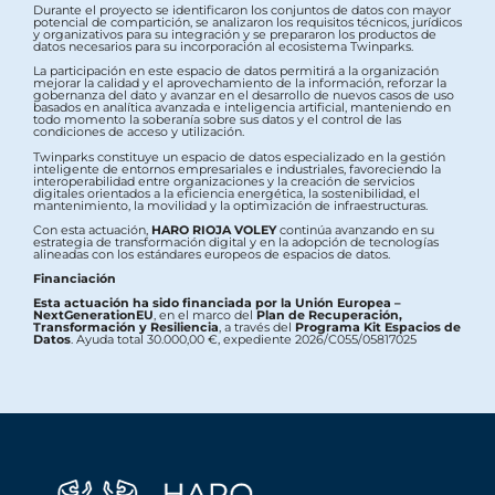
Durante el proyecto se identificaron los conjuntos de datos con mayor
potencial de compartición, se analizaron los requisitos técnicos, jurídicos
y organizativos para su integración y se prepararon los productos de
datos necesarios para su incorporación al ecosistema Twinparks.
La participación en este espacio de datos permitirá a la organización
mejorar la calidad y el aprovechamiento de la información, reforzar la
gobernanza del dato y avanzar en el desarrollo de nuevos casos de uso
basados en analítica avanzada e inteligencia artificial, manteniendo en
todo momento la soberanía sobre sus datos y el control de las
condiciones de acceso y utilización.
Twinparks constituye un espacio de datos especializado en la gestión
inteligente de entornos empresariales e industriales, favoreciendo la
interoperabilidad entre organizaciones y la creación de servicios
digitales orientados a la eficiencia energética, la sostenibilidad, el
mantenimiento, la movilidad y la optimización de infraestructuras.
Con esta actuación,
HARO RIOJA VOLEY
continúa avanzando en su
estrategia de transformación digital y en la adopción de tecnologías
alineadas con los estándares europeos de espacios de datos.
Financiación
Esta actuación ha sido financiada por la Unión Europea –
NextGenerationEU
, en el marco del
Plan de Recuperación,
Transformación y Resiliencia
, a través del
Programa Kit Espacios de
Datos
. Ayuda total 30.000,00 €, expediente 2026/C055/05817025