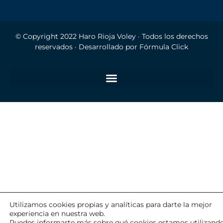
© Copyright 2022
Haro Rioja Voley
· Todos los derechos
reservados · Desarrollado por
Fórmula Click
Utilizamos cookies propias y analíticas para darte la mejor
experiencia en nuestra web.
Puedes informarte más sobre qué cookies estamos utilizand