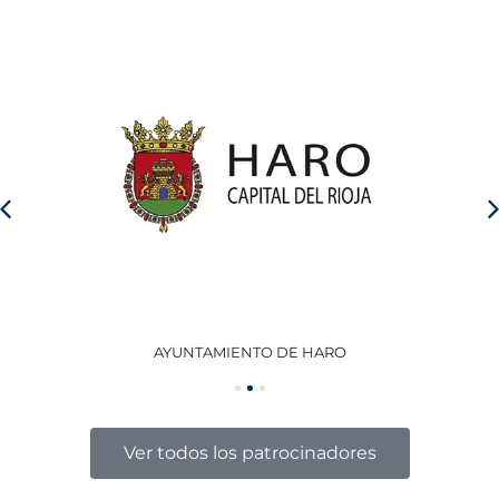
AYUNTAMIENTO DE HARO
GO
Ver todos los patrocinadores