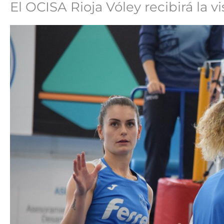
El OCISA Rioja Vóley recibirá la v