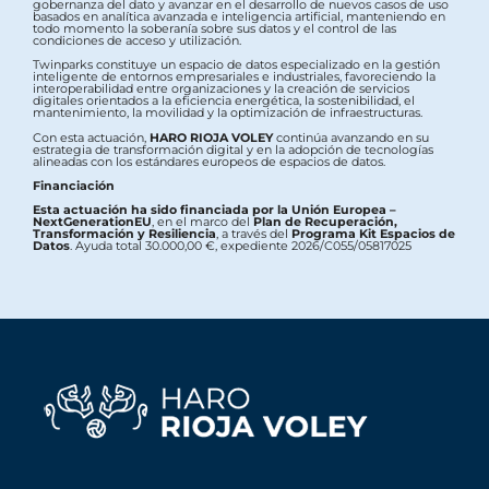
gobernanza del dato y avanzar en el desarrollo de nuevos casos de uso
basados en analítica avanzada e inteligencia artificial, manteniendo en
todo momento la soberanía sobre sus datos y el control de las
condiciones de acceso y utilización.
Twinparks constituye un espacio de datos especializado en la gestión
inteligente de entornos empresariales e industriales, favoreciendo la
interoperabilidad entre organizaciones y la creación de servicios
digitales orientados a la eficiencia energética, la sostenibilidad, el
mantenimiento, la movilidad y la optimización de infraestructuras.
Con esta actuación,
HARO RIOJA VOLEY
continúa avanzando en su
estrategia de transformación digital y en la adopción de tecnologías
alineadas con los estándares europeos de espacios de datos.
Financiación
Esta actuación ha sido financiada por la Unión Europea –
NextGenerationEU
, en el marco del
Plan de Recuperación,
Transformación y Resiliencia
, a través del
Programa Kit Espacios de
Datos
. Ayuda total 30.000,00 €, expediente 2026/C055/05817025