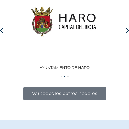
AYUNTAMIENTO DE HARO
GO
Ver todos los patrocinadores