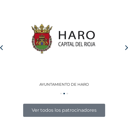
AYUNTAMIENTO DE HARO
GO
Ver todos los patrocinadores