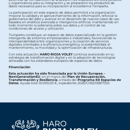
y organizativos para su integración y se prepararon los productos de
datos necesarios para su incorporación al ecosistema Twinparks.
La participación en este espacio de datos permitirá a la organización
mejorar la calidad y el aprovechamiento de la información, reforzar la
gobernanza del dato y avanzar en el desarrollo de nuevos casos de uso
basados en analítica avanzada e inteligencia artificial, manteniendo en
todo momento la soberanía sobre sus datos y el control de las
condiciones de acceso y utilización.
Twinparks constituye un espacio de datos especializado en la gestión
inteligente de entornos empresariales e industriales, favoreciendo la
interoperabilidad entre organizaciones y la creación de servicios
digitales orientados a la eficiencia energética, la sostenibilidad, el
mantenimiento, la movilidad y la optimización de infraestructuras.
Con esta actuación,
HARO RIOJA VOLEY
continúa avanzando en su
estrategia de transformación digital y en la adopción de tecnologías
alineadas con los estándares europeos de espacios de datos.
Financiación
Esta actuación ha sido financiada por la Unión Europea –
NextGenerationEU
, en el marco del
Plan de Recuperación,
Transformación y Resiliencia
, a través del
Programa Kit Espacios de
Datos
. Ayuda total 30.000,00 €, expediente 2026/C055/05817025