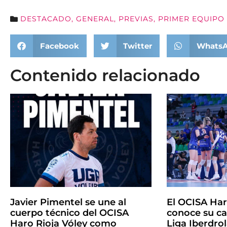
DESTACADO
,
GENERAL
,
PREVIAS
,
PRIMER EQUIPO
Facebook
Twitter
Whats
Contenido relacionado
Javier Pimentel se une al
El OCISA Har
cuerpo técnico del OCISA
conoce su ca
Haro Rioja Vóley como
Liga Iberdro