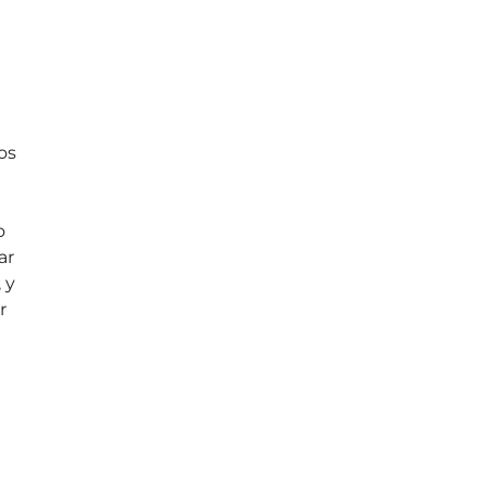
os
o
ar
 y
r