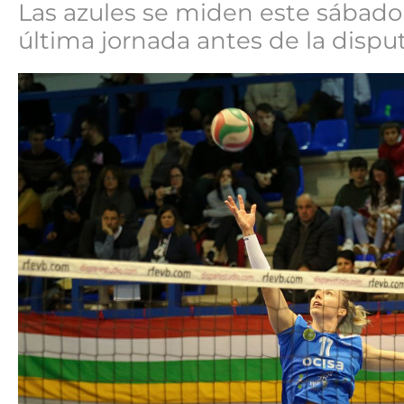
Las azules se miden este sábado 
última jornada antes de la dispu