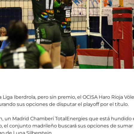
la Liga Iberdrola, pero sin premio, el OCISA Haro Rioja Vól
urando sus opciones de disputar el playoff por el título.
ición, un Madrid Chamberí TotalEnergies que está hundido
ello, el conjunto madrileño buscará sus opciones de sumar
go de Luna Silberstein.