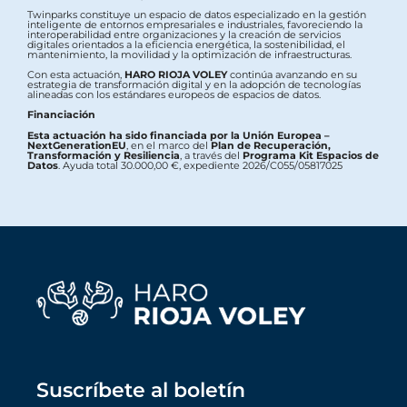
Twinparks constituye un espacio de datos especializado en la gestión
inteligente de entornos empresariales e industriales, favoreciendo la
interoperabilidad entre organizaciones y la creación de servicios
digitales orientados a la eficiencia energética, la sostenibilidad, el
mantenimiento, la movilidad y la optimización de infraestructuras.
Con esta actuación,
HARO RIOJA VOLEY
continúa avanzando en su
estrategia de transformación digital y en la adopción de tecnologías
alineadas con los estándares europeos de espacios de datos.
Financiación
Esta actuación ha sido financiada por la Unión Europea –
NextGenerationEU
, en el marco del
Plan de Recuperación,
Transformación y Resiliencia
, a través del
Programa Kit Espacios de
Datos
. Ayuda total 30.000,00 €, expediente 2026/C055/05817025
Suscríbete al boletín