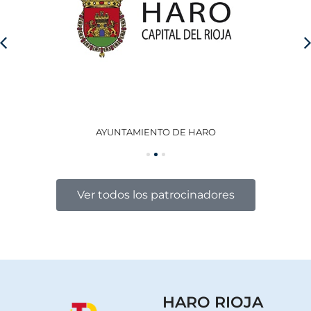
AYUNTAMIENTO DE HARO
GO
Ver todos los patrocinadores
HARO RIOJA