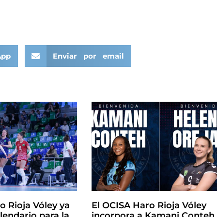
App
Enviar por email
o Rioja Vóley ya
El OCISA Haro Rioja Vóley
lendario para la
incorpora a Kamani Conteh