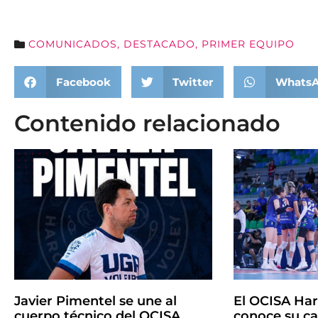
COMUNICADOS
,
DESTACADO
,
PRIMER EQUIPO
Facebook
Twitter
Whats
Contenido relacionado
Javier Pimentel se une al
El OCISA Har
cuerpo técnico del OCISA
conoce su ca