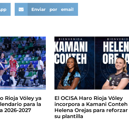
App
Enviar por email
o Rioja Vóley ya
El OCISA Haro Rioja Vóley
lendario para la
incorpora a Kamani Conteh
la 2026-2027
Helena Orejas para reforzar
su plantilla