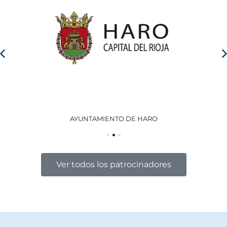
AYUNTAMIENTO DE HARO
GO
Ver todos los patrocinadores