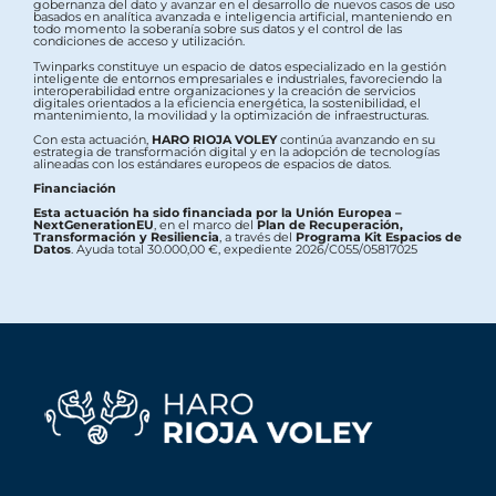
gobernanza del dato y avanzar en el desarrollo de nuevos casos de uso
basados en analítica avanzada e inteligencia artificial, manteniendo en
todo momento la soberanía sobre sus datos y el control de las
condiciones de acceso y utilización.
Twinparks constituye un espacio de datos especializado en la gestión
inteligente de entornos empresariales e industriales, favoreciendo la
interoperabilidad entre organizaciones y la creación de servicios
digitales orientados a la eficiencia energética, la sostenibilidad, el
mantenimiento, la movilidad y la optimización de infraestructuras.
Con esta actuación,
HARO RIOJA VOLEY
continúa avanzando en su
estrategia de transformación digital y en la adopción de tecnologías
alineadas con los estándares europeos de espacios de datos.
Financiación
Esta actuación ha sido financiada por la Unión Europea –
NextGenerationEU
, en el marco del
Plan de Recuperación,
Transformación y Resiliencia
, a través del
Programa Kit Espacios de
Datos
. Ayuda total 30.000,00 €, expediente 2026/C055/05817025