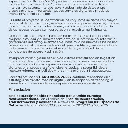
especificación UNE 0087:2025 y está en proceso de inscripción en la
Lista de Confianza del CRED), una iniciativa orientada a facilitar el
intercambio seguro, interoperable y gobernado de datos entre
organizaciones, impulsando nuevos servicios digitales y modelos
avanzados de colaboración.
Durante el proyecto se identificaron los conjuntos de datos con mayor
potencial de compartición, se analizaron los requisitos técnicos, jurídicos
y organizativos para su integración y se prepararon los productos de
datos necesarios para su incorporación al ecosistema Twinparks.
La participación en este espacio de datos permitirá a la organización
mejorar la calidad y el aprovechamiento de la información, reforzar la
gobernanza del dato y avanzar en el desarrollo de nuevos casos de uso
basados en analítica avanzada e inteligencia artificial, manteniendo en
todo momento la soberanía sobre sus datos y el control de las
condiciones de acceso y utilización.
Twinparks constituye un espacio de datos especializado en la gestión
inteligente de entornos empresariales e industriales, favoreciendo la
interoperabilidad entre organizaciones y la creación de servicios
digitales orientados a la eficiencia energética, la sostenibilidad, el
mantenimiento, la movilidad y la optimización de infraestructuras.
Con esta actuación,
HARO RIOJA VOLEY
continúa avanzando en su
estrategia de transformación digital y en la adopción de tecnologías
alineadas con los estándares europeos de espacios de datos.
Financiación
Esta actuación ha sido financiada por la Unión Europea –
NextGenerationEU
, en el marco del
Plan de Recuperación,
Transformación y Resiliencia
, a través del
Programa Kit Espacios de
Datos
. Ayuda total 30.000,00 €, expediente 2026/C055/05817025