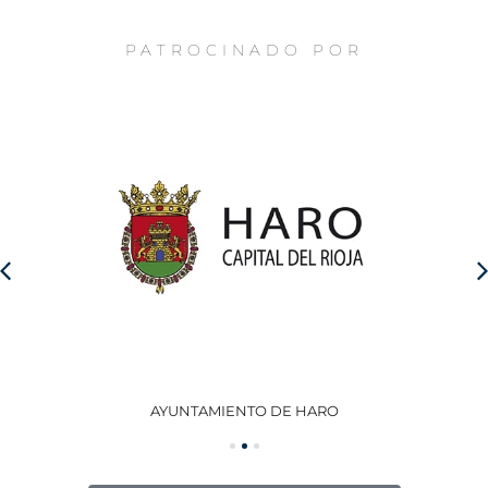
PATROCINADO POR
AYUNTAMIENTO DE HARO
GO