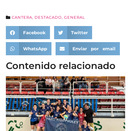
CANTERA
,
DESTACADO
,
GENERAL
Facebook
Twitter
WhatsApp
Enviar por email
Contenido relacionado