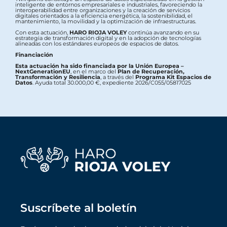
inteligente de entornos empresariales e industriales, favoreciendo la
interoperabilidad entre organizaciones y la creación de servicios
digitales orientados a la eficiencia energética, la sostenibilidad, el
mantenimiento, la movilidad y la optimización de infraestructuras.
Con esta actuación,
HARO RIOJA VOLEY
continúa avanzando en su
estrategia de transformación digital y en la adopción de tecnologías
alineadas con los estándares europeos de espacios de datos.
Financiación
Esta actuación ha sido financiada por la Unión Europea –
NextGenerationEU
, en el marco del
Plan de Recuperación,
Transformación y Resiliencia
, a través del
Programa Kit Espacios de
Datos
. Ayuda total 30.000,00 €, expediente 2026/C055/05817025
Suscríbete al boletín