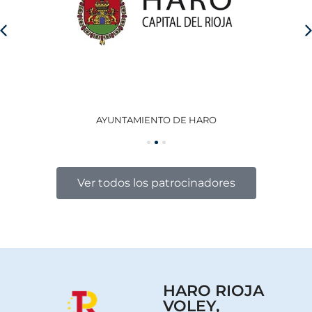
AYUNTAMIENTO DE HARO
GO
Ver todos los patrocinadores
HARO RIOJA
VOLEY,