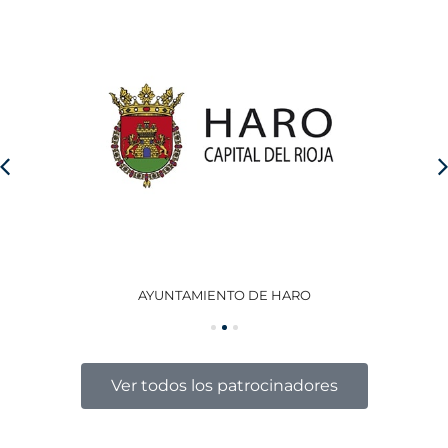
AYUNTAMIENTO DE HARO
GO
Ver todos los patrocinadores