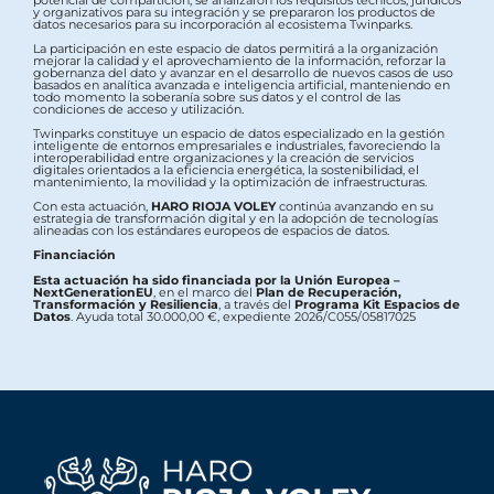
y organizativos para su integración y se prepararon los productos de
datos necesarios para su incorporación al ecosistema Twinparks.
La participación en este espacio de datos permitirá a la organización
mejorar la calidad y el aprovechamiento de la información, reforzar la
gobernanza del dato y avanzar en el desarrollo de nuevos casos de uso
basados en analítica avanzada e inteligencia artificial, manteniendo en
todo momento la soberanía sobre sus datos y el control de las
condiciones de acceso y utilización.
Twinparks constituye un espacio de datos especializado en la gestión
inteligente de entornos empresariales e industriales, favoreciendo la
interoperabilidad entre organizaciones y la creación de servicios
digitales orientados a la eficiencia energética, la sostenibilidad, el
mantenimiento, la movilidad y la optimización de infraestructuras.
Con esta actuación,
HARO RIOJA VOLEY
continúa avanzando en su
estrategia de transformación digital y en la adopción de tecnologías
alineadas con los estándares europeos de espacios de datos.
Financiación
Esta actuación ha sido financiada por la Unión Europea –
NextGenerationEU
, en el marco del
Plan de Recuperación,
Transformación y Resiliencia
, a través del
Programa Kit Espacios de
Datos
. Ayuda total 30.000,00 €, expediente 2026/C055/05817025