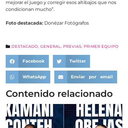
mejorar el juego y corregir esos altibajos que nos
condicionan mucho”.
Foto destacada:
Donézar Fotógrafos
DESTACADO
,
GENERAL
,
PREVIAS
,
PRIMER EQUIPO
Facebook
Twitter
WhatsApp
Enviar por email
Contenido relacionado