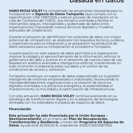
HARO RIOJA VOLEY
ha completado las actuaciones necesarias para su
incorporación al
Espacio de Datos Twinparks
(que cumple con la
especificación UNE 0087:2025 y está en proceso de inscripción en la
Lista de Confianza del CRED), una iniciativa orientada a facilitar el
intercambio seguro, interoperable y gobernado de datos entre
organizaciones, impulsando nuevos servicios digitales y modelos
avanzados de colaboración.
Durante el proyecto se identificaron los conjuntos de datos con mayor
potencial de compartición, se analizaron los requisitos técnicos, jurídicos
y organizativos para su integración y se prepararon los productos de
datos necesarios para su incorporación al ecosistema Twinparks.
La participación en este espacio de datos permitirá a la organización
mejorar la calidad y el aprovechamiento de la información, reforzar la
gobernanza del dato y avanzar en el desarrollo de nuevos casos de uso
basados en analítica avanzada e inteligencia artificial, manteniendo en
todo momento la soberanía sobre sus datos y el control de las
condiciones de acceso y utilización.
Twinparks constituye un espacio de datos especializado en la gestión
inteligente de entornos empresariales e industriales, favoreciendo la
interoperabilidad entre organizaciones y la creación de servicios
digitales orientados a la eficiencia energética, la sostenibilidad, el
mantenimiento, la movilidad y la optimización de infraestructuras.
Con esta actuación,
HARO RIOJA VOLEY
continúa avanzando en su
estrategia de transformación digital y en la adopción de tecnologías
alineadas con los estándares europeos de espacios de datos.
Financiación
Esta actuación ha sido financiada por la Unión Europea –
NextGenerationEU
, en el marco del
Plan de Recuperación,
Transformación y Resiliencia
, a través del
Programa Kit Espacios de
Datos
. Ayuda total 30.000,00 €, expediente 2026/C055/05817025