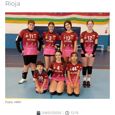
Rioja
Foto: HRV
09/01/2025
12:15