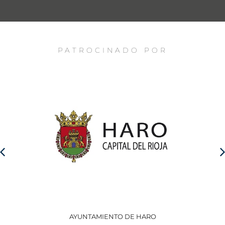
PATROCINADO POR
AYUNTAMIENTO DE HARO
GO