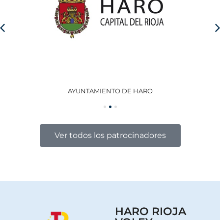
AYUNTAMIENTO DE HARO
GO
Ver todos los patrocinadores
HARO RIOJA