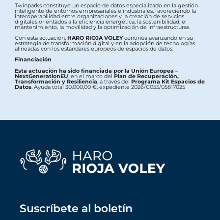
Twinparks constituye un espacio de datos especializado en la gestión
inteligente de entornos empresariales e industriales, favoreciendo la
interoperabilidad entre organizaciones y la creación de servicios
digitales orientados a la eficiencia energética, la sostenibilidad, el
mantenimiento, la movilidad y la optimización de infraestructuras.
Con esta actuación,
HARO RIOJA VOLEY
continúa avanzando en su
estrategia de transformación digital y en la adopción de tecnologías
alineadas con los estándares europeos de espacios de datos.
Financiación
Esta actuación ha sido financiada por la Unión Europea –
NextGenerationEU
, en el marco del
Plan de Recuperación,
Transformación y Resiliencia
, a través del
Programa Kit Espacios de
Datos
. Ayuda total 30.000,00 €, expediente 2026/C055/05817025
Suscríbete al boletín